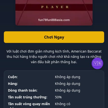
Chơi Ngay
Với luật chơi đơn giản nhưng kịch tính, American Baccarat
thu hút hàng triệu người chơi nhờ khả năng tạo ra những
ván đấu bất phân thắng bại.
🇻🇳
Cuộn:
Không áp dụng
Hàng:
Không áp dụng
Dòng thanh toán:
Không áp dụng
Tần suất trúng thưởng:
50%
Tần suất vòng quay miễn
Không có