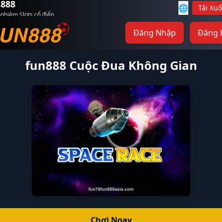
n888
🌐
Tải Xu
nghiệm Slots cổ điển
Đăng Nhập
Đăng 
fun888 Cuộc Đua Không Gian
Chơi Ngay