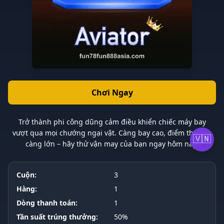
Chơi Ngay
Trở thành phi công dũng cảm điều khiển chiếc máy bay
vượt qua mọi chướng ngại vật. Càng bay cao, điểm thưởng
🇻🇳
càng lớn – hãy thử vận may của bạn ngay hôm nay!
Cuộn:
3
Hàng:
1
Dòng thanh toán:
1
Tần suất trúng thưởng:
50%